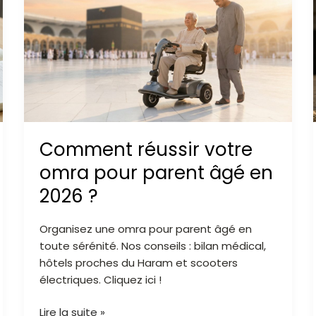
votre
omra
pour
parent
âgé
en
2026
?
Comment réussir votre
omra pour parent âgé en
2026 ?
Organisez une omra pour parent âgé en
toute sérénité. Nos conseils : bilan médical,
hôtels proches du Haram et scooters
électriques. Cliquez ici !
Lire la suite »