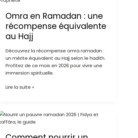
Ramadan
Omra en Ramadan : une
:
une
récompense équivalente
récompense
au Hajj
équivalente
au
Découvrez la récompense omra ramadan :
Hajj
un mérite équivalent au Hajj selon le hadith.
Profitez de ce mois en 2026 pour vivre une
immersion spirituelle.
Lire la suite »
Comment
nourrir
un
Comment nourrir un
pauvre