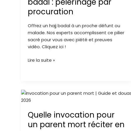
badal : pèlerinage par
hajj
procuration
badal
:
Offrez un hajj badal à un proche défunt ou
pèlerinage
malade. Nos experts accomplissent ce pilier
par
sacré pour vous avec piété et preuves
procuration
vidéo. Cliquez ici !
Lire la suite »
Quelle
invocation
pour
Quelle invocation pour
un
parent
un parent mort réciter en
mort