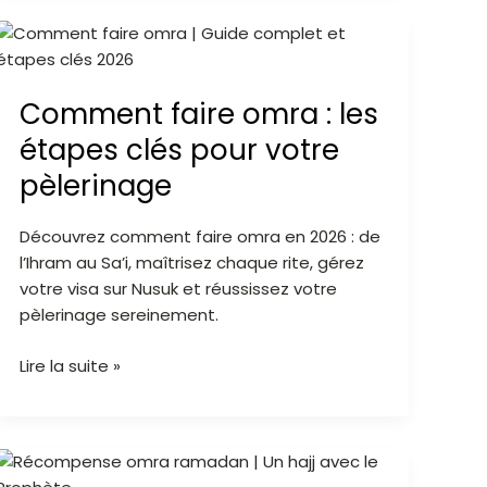
Comment
faire
omra
Comment faire omra : les
:
les
étapes clés pour votre
étapes
pèlerinage
clés
pour
Découvrez comment faire omra en 2026 : de
votre
l’Ihram au Sa’i, maîtrisez chaque rite, gérez
pèlerinage
votre visa sur Nusuk et réussissez votre
pèlerinage sereinement.
Lire la suite »
Omra
en