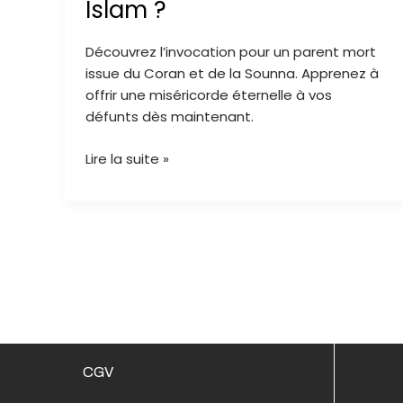
Islam ?
réciter
en
Découvrez l’invocation pour un parent mort
Islam
issue du Coran et de la Sounna. Apprenez à
?
offrir une miséricorde éternelle à vos
défunts dès maintenant.
Lire la suite »
CGV