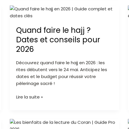
Quand
faire
le
Quand faire le hajj ?
hajj
?
Dates et conseils pour
Dates
2026
et
conseils
Découvrez quand faire le hajj en 2026 : les
pour
rites débutent vers le 24 mai. Anticipez les
2026
dates et le budget pour réussir votre
pèlerinage sacré !
Lire la suite »
Les
bienfaits