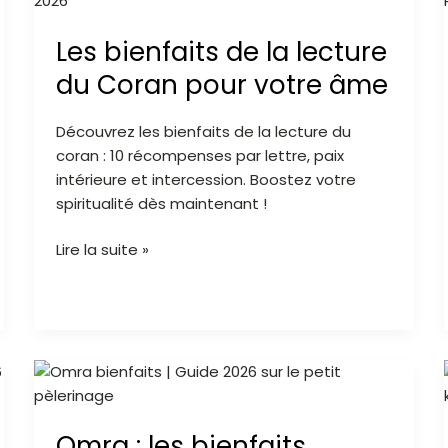
de
Les bienfaits de la lecture
la
lecture
du Coran pour votre âme
du
Coran
Découvrez les bienfaits de la lecture du
pour
coran : 10 récompenses par lettre, paix
votre
intérieure et intercession. Boostez votre
âme
spiritualité dès maintenant !
Lire la suite »
Omra
:
les
Omra : les bienfaits
bienfaits