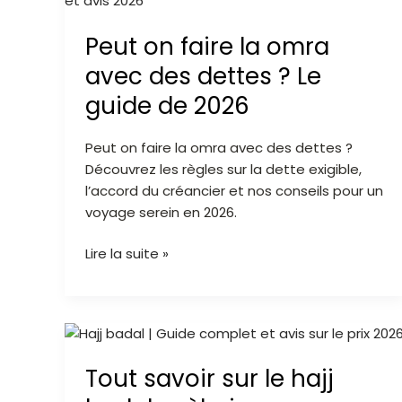
faire
Peut on faire la omra
la
omra
avec des dettes ? Le
avec
guide de 2026
des
dettes
Peut on faire la omra avec des dettes ?
?
Découvrez les règles sur la dette exigible,
Le
l’accord du créancier et nos conseils pour un
guide
voyage serein en 2026.
de
2026
Lire la suite »
Tout
savoir
Tout savoir sur le hajj
sur
le