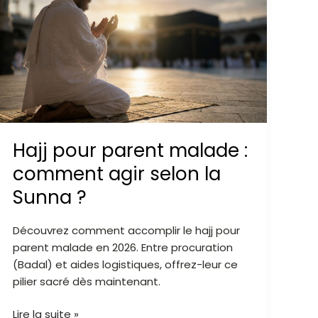
parent
malade
:
comment
agir
selon
la
Sunna
Hajj pour parent malade :
?
comment agir selon la
Sunna ?
Découvrez comment accomplir le hajj pour
parent malade en 2026. Entre procuration
(Badal) et aides logistiques, offrez-leur ce
pilier sacré dès maintenant.
Lire la suite »