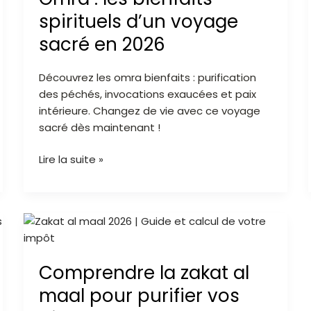
spirituels
spirituels d’un voyage
d’un
sacré en 2026
voyage
sacré
Découvrez les omra bienfaits : purification
en
des péchés, invocations exaucées et paix
2026
intérieure. Changez de vie avec ce voyage
sacré dès maintenant !
Lire la suite »
Comprendre
la
zakat
Comprendre la zakat al
al
maal
maal pour purifier vos
pour