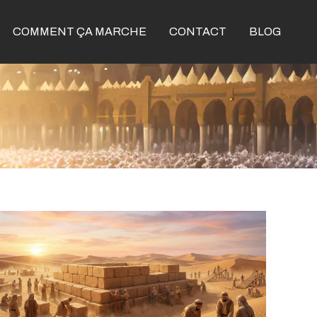
COMMENT ÇA MARCHE
CONTACT
BLOG
Qui
a
construit
la
Kaaba
: