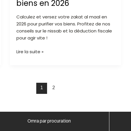
biens en 2026
purifier
vos
Calculez et versez votre zakat al maal en
biens
2026 pour purifier vos biens. Profitez de nos
en
conseils sur le nissab et la déduction fiscale
2026
pour agir vite !
Lire la suite »
1
2
Omra par procuration