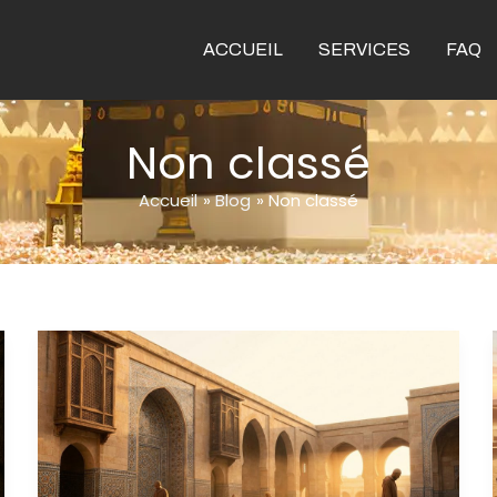
ACCUEIL
SERVICES
FAQ
Non classé
Accueil
Blog
Non classé
Comprendre
les
5
piliers
de
l’islam