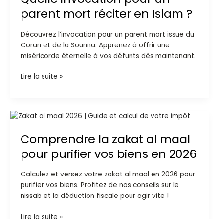
un
parent mort réciter en Islam ?
parent
mort
Découvrez l’invocation pour un parent mort issue du
réciter
Coran et de la Sounna. Apprenez à offrir une
en
miséricorde éternelle à vos défunts dès maintenant.
Islam
?
Lire la suite »
Comprendre
la
Comprendre la zakat al maal
zakat
al
pour purifier vos biens en 2026
maal
pour
Calculez et versez votre zakat al maal en 2026 pour
purifier
purifier vos biens. Profitez de nos conseils sur le
vos
nissab et la déduction fiscale pour agir vite !
biens
en
Lire la suite »