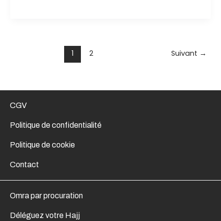
2026
1
2
Suivant
→
CGV
Politique de confidentialité
Politique de cookie
Contact
Omra par procuration
Déléguez votre Hajj