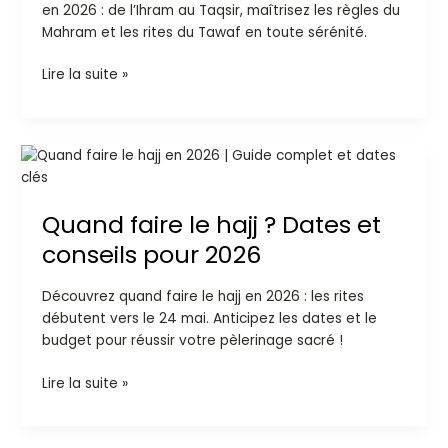
en 2026 : de l’Ihram au Taqsir, maîtrisez les règles du
et
Mahram et les rites du Tawaf en toute sérénité.
rites
2026
Lire la suite »
Quand
faire
le
Quand faire le hajj ? Dates et
hajj
?
conseils pour 2026
Dates
et
Découvrez quand faire le hajj en 2026 : les rites
conseils
débutent vers le 24 mai. Anticipez les dates et le
pour
budget pour réussir votre pèlerinage sacré !
2026
Lire la suite »