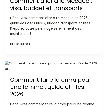
Comment aller à la Mecque :
la
visa, budget et transports
Mecque
:
Découvrez comment aller à La Mecque en 2026 :
visa,
guide des visas Nusuk, budget, transports et rites.
budget
Préparez votre pèlerinage sereinement dès
et
maintenant !
transports
Lire la suite »
Comment
faire
la
Comment faire la omra pour
omra
pour
une femme : guide et rites
une
2026
femme
:
Découvrez comment faire la omra pour une femme
guide