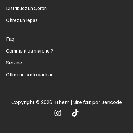
Distribuez un Coran
Offrez un repas
Faq
Comment ça marche ?
Service
Offrir une carte cadeau
Copyright © 2026 4them | Site fait par Jencode
I
T
n
i
s
k
t
t