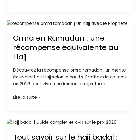
Omra
en
Omra en Ramadan : une
Ramadan
:
récompense équivalente au
une
Hajj
récompense
équivalente
Découvrez la récompense omra ramadan : un mérite
au
équivalent au Hajj selon le hadith. Profitez de ce mois
Hajj
en 2026 pour vivre une immersion spirituelle.
Lire la suite »
Tout
savoir
Tout savoir sur le hajj badal :
sur