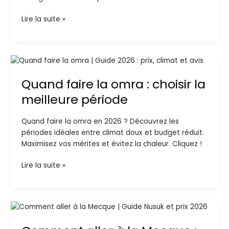
réussir
votre
Lire la suite »
pèlerinage
Quand
faire
Quand faire la omra : choisir la
la
omra
meilleure période
:
choisir
Quand faire la omra en 2026 ? Découvrez les
la
périodes idéales entre climat doux et budget réduit.
meilleure
Maximisez vos mérites et évitez la chaleur. Cliquez !
période
Lire la suite »
Comment
aller
à