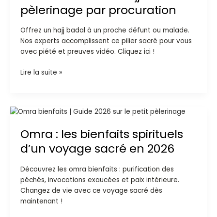
le
pèlerinage par procuration
hajj
badal
Offrez un hajj badal à un proche défunt ou malade.
:
Nos experts accomplissent ce pilier sacré pour vous
pèlerinage
avec piété et preuves vidéo. Cliquez ici !
par
procuration
Lire la suite »
Omra
:
Omra : les bienfaits spirituels
les
bienfaits
d’un voyage sacré en 2026
spirituels
d’un
Découvrez les omra bienfaits : purification des
voyage
péchés, invocations exaucées et paix intérieure.
sacré
Changez de vie avec ce voyage sacré dès
en
maintenant !
2026