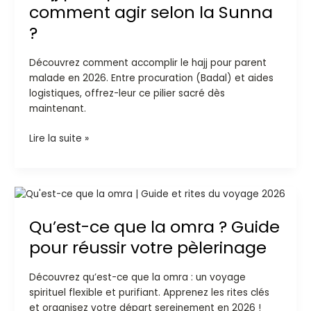
malade
comment agir selon la Sunna
:
?
comment
agir
Découvrez comment accomplir le hajj pour parent
selon
malade en 2026. Entre procuration (Badal) et aides
la
logistiques, offrez-leur ce pilier sacré dès
Sunna
maintenant.
?
Lire la suite »
Qu’est-
ce
Qu’est-ce que la omra ? Guide
que
la
pour réussir votre pèlerinage
omra
?
Découvrez qu’est-ce que la omra : un voyage
Guide
spirituel flexible et purifiant. Apprenez les rites clés
pour
et organisez votre départ sereinement en 2026 !