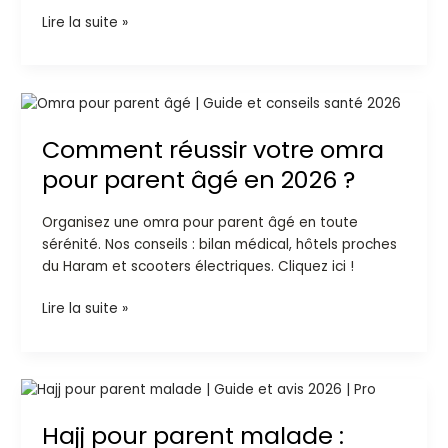
2026
Lire la suite »
Comment
réussir
Comment réussir votre omra
votre
omra
pour parent âgé en 2026 ?
pour
parent
Organisez une omra pour parent âgé en toute
âgé
sérénité. Nos conseils : bilan médical, hôtels proches
en
du Haram et scooters électriques. Cliquez ici !
2026
?
Lire la suite »
Hajj
pour
Hajj pour parent malade :
parent