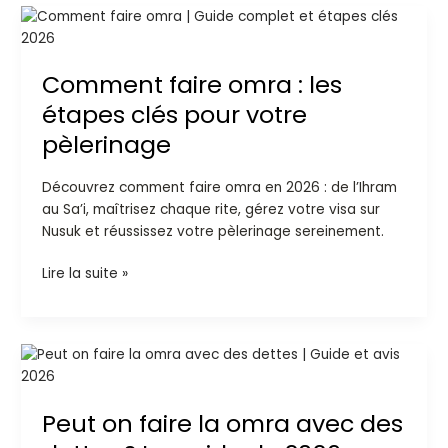
Comment
faire
omra
Comment faire omra : les
:
les
étapes clés pour votre
étapes
pèlerinage
clés
pour
Découvrez comment faire omra en 2026 : de l’Ihram
votre
au Sa’i, maîtrisez chaque rite, gérez votre visa sur
pèlerinage
Nusuk et réussissez votre pèlerinage sereinement.
Lire la suite »
Peut
on
faire
Peut on faire la omra avec des
la
omra