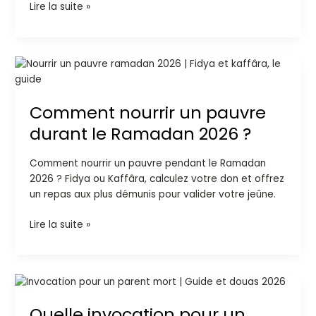
Lire la suite »
Comment
nourrir
un
Comment nourrir un pauvre
pauvre
durant
durant le Ramadan 2026 ?
le
Ramadan
Comment nourrir un pauvre pendant le Ramadan
2026
2026 ? Fidya ou Kaffâra, calculez votre don et offrez
?
un repas aux plus démunis pour valider votre jeûne.
Lire la suite »
Quelle
invocation
Quelle invocation pour un
pour