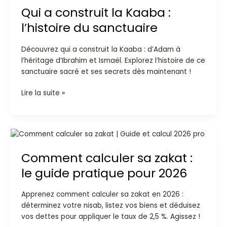
Qui a construit la Kaaba :
construit
la
l’histoire du sanctuaire
Kaaba
:
Découvrez qui a construit la Kaaba : d’Adam à
l’histoire
l’héritage d’Ibrahim et Ismaël. Explorez l’histoire de ce
du
sanctuaire sacré et ses secrets dès maintenant !
sanctuaire
Lire la suite »
Comment
calculer
Comment calculer sa zakat :
sa
zakat
le guide pratique pour 2026
:
le
Apprenez comment calculer sa zakat en 2026 :
guide
déterminez votre nisab, listez vos biens et déduisez
pratique
vos dettes pour appliquer le taux de 2,5 %. Agissez !
pour