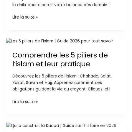
le dhikr pour alourdir votre balance dès demain !
Lire la suite »
Comprendre
les
Comprendre les 5 piliers de
5
piliers
l’islam et leur pratique
de
l’islam
Découvrez les 5 piliers de l’islam : Chahada, Salat,
et
Zakat, Sawm et Hajj. Apprenez comment ces
leur
obligations guident la vie du croyant. Cliquez ici !
pratique
Lire la suite »
Qui
a