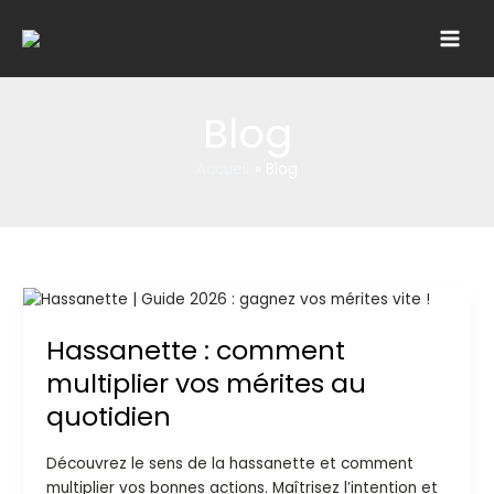
Aller
au
contenu
Blog
Accueil
Blog
Hassanette
:
Hassanette : comment
comment
multiplier
multiplier vos mérites au
vos
quotidien
mérites
au
Découvrez le sens de la hassanette et comment
quotidien
multiplier vos bonnes actions. Maîtrisez l’intention et