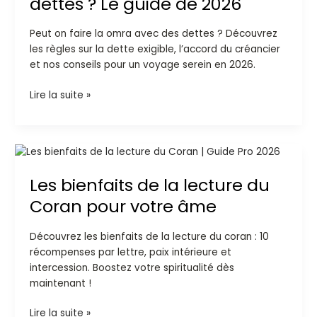
dettes ? Le guide de 2026
avec
des
Peut on faire la omra avec des dettes ? Découvrez
dettes
les règles sur la dette exigible, l’accord du créancier
?
et nos conseils pour un voyage serein en 2026.
Le
guide
Lire la suite »
de
2026
Les
bienfaits
Les bienfaits de la lecture du
de
la
Coran pour votre âme
lecture
du
Découvrez les bienfaits de la lecture du coran : 10
Coran
récompenses par lettre, paix intérieure et
pour
intercession. Boostez votre spiritualité dès
votre
maintenant !
âme
Lire la suite »