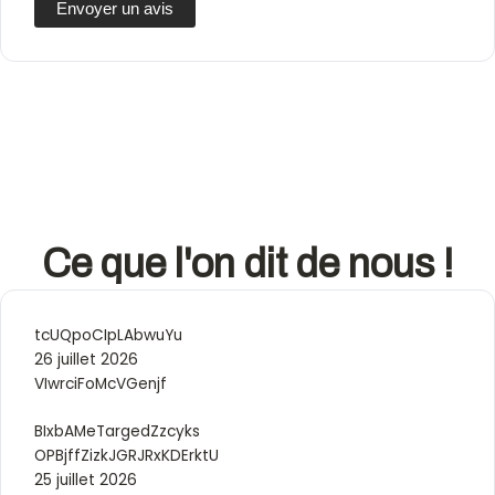
Envoyer un avis
Ce que l'on dit de nous !
tcUQpoCIpLAbwuYu
26 juillet 2026
VIwrciFoMcVGenjf
BIxbAMeTargedZzcyks
OPBjffZizkJGRJRxKDErktU
25 juillet 2026