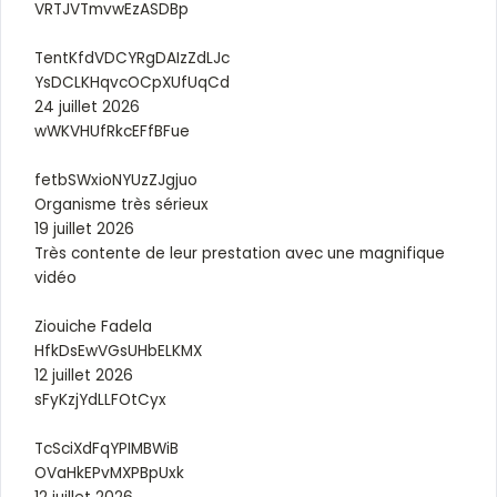
VRTJVTmvwEzASDBp
TentKfdVDCYRgDAIzZdLJc
YsDCLKHqvcOCpXUfUqCd
24 juillet 2026
wWKVHUfRkcEFfBFue
fetbSWxioNYUzZJgjuo
Organisme très sérieux
19 juillet 2026
Très contente de leur prestation avec une magnifique
vidéo
Ziouiche Fadela
HfkDsEwVGsUHbELKMX
12 juillet 2026
sFyKzjYdLLFOtCyx
TcSciXdFqYPIMBWiB
OVaHkEPvMXPBpUxk