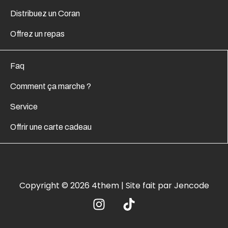
Distribuez un Coran
Offrez un repas
Faq
Comment ça marche ?
Service
Offrir une carte cadeau
Copyright © 2026 4them | Site fait par Jencode
I
T
n
i
s
k