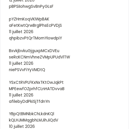
12 juillet 2026
pBPSiIohwgSvBnPyGLsF
pYZHmKoqVKIWpBAK
aFetKwtQrwBrglPhsEcPVDjS
11 juillet 2026
qhpibzvPtQrTMomYIowdpiY
BxvkjbvkuGjguxpMCxDVEu
seRcKCNmVhneZVMpUPUdVlTW
11 juillet 2026
niePSVvFiYyVMDtQ
YSxCtRVPLFKxNxTKtOwJqkPt
MPEewfOZprhfCLnHATDvvaB
11 juillet 2026
afilebyDdPkiSjTfdnYn
YBpQtBMNbkChLkdnKQl
kQLHJMMqgbhLMJihJiQdV
10 juillet 2026