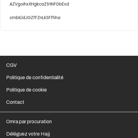
AZVgoihxXHgkcaZtHNfGbExd
cmbILldJGZfFZnLkSFfhha
CGV
Politique de confidentialité
Politique de cookie
Contact
Omra par procuration
Déléguez votre Hajj